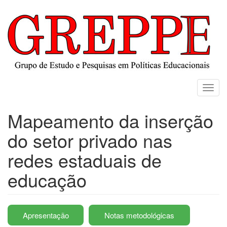
Skip
to
main
content
Toggl
navig
Mapeamento da inserção
do setor privado nas
redes estaduais de
educação
Apresentação
Notas metodológicas